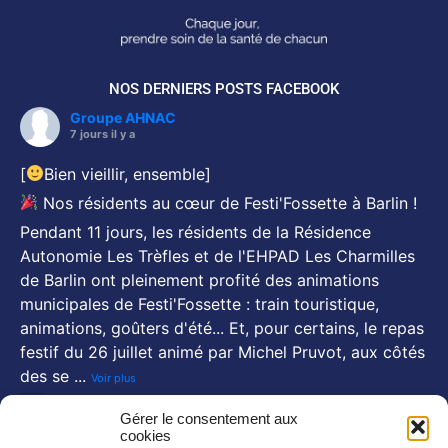
NOS DERNIERS POSTS FACEBOOK
Groupe AHNAC
7 jours il y a
[
Bien vieillir, ensemble]
Nos résidents au cœur de Festi'Fossette à Barlin !
Pendant 11 jours, les résidents de la Résidence
Autonomie Les Trèfles et de l'EHPAD Les Charmilles
de Barlin ont pleinement profité des animations
municipales de Festi'Fossette : train touristique,
animations, goûters d'été... Et, pour certains, le repas
festif du 26 juillet animé par Michel Pruvot, aux côtés
des se
...
Voir plus
Photo
Gérer le consentement aux
cookies
Voir sur FaceBook
·
Partager