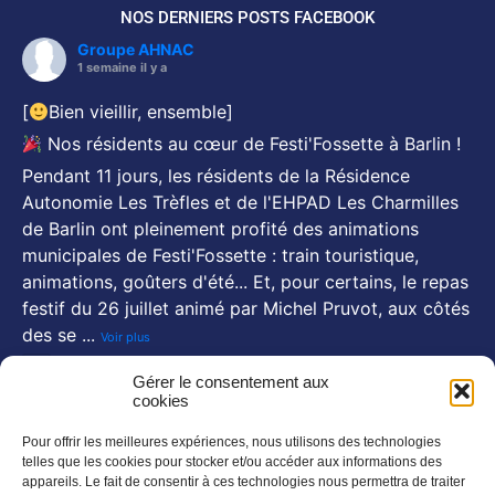
NOS DERNIERS POSTS FACEBOOK
Groupe AHNAC
1 semaine il y a
[
Bien vieillir, ensemble]
Nos résidents au cœur de Festi'Fossette à Barlin !
Pendant 11 jours, les résidents de la Résidence
Autonomie Les Trèfles et de l'EHPAD Les Charmilles
de Barlin ont pleinement profité des animations
municipales de Festi'Fossette : train touristique,
animations, goûters d'été... Et, pour certains, le repas
festif du 26 juillet animé par Michel Pruvot, aux côtés
des se
...
Voir plus
Photo
Gérer le consentement aux
cookies
Voir sur FaceBook
·
Partager
Pour offrir les meilleures expériences, nous utilisons des technologies
NOS NEWSLETTERS :
telles que les cookies pour stocker et/ou accéder aux informations des
En savoir plus
appareils. Le fait de consentir à ces technologies nous permettra de traiter